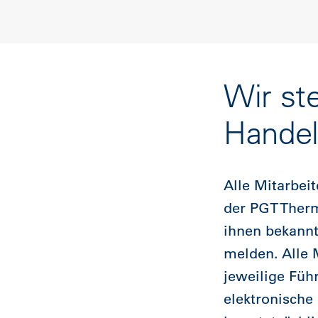
Wir st
Hande
Alle Mitarbei
der PGT Ther
ihnen bekannt
melden. Alle 
jeweilige Füh
elektronisch