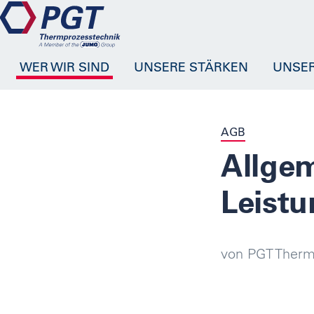
WER WIR SIND
UNSERE STÄRKEN
UNSE
AGB
Allgem
Leist
von PGT Ther